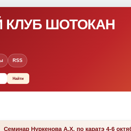
 КЛУБ ШОТОКАН
ты
RSS
Семинар Нуркенова А.Х. по каратэ 4-6 окт