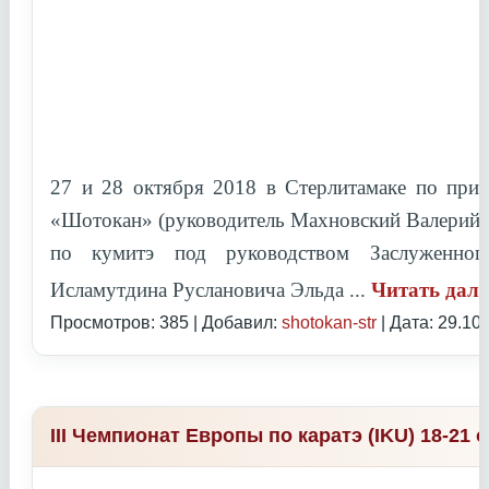
27 и 28 октября 2018 в Стерлитамаке по при
«Шотокан» (руководитель Махновский Валерий 
по кумитэ под руководством
Заслуженно
Исламутдина Руслановича Эльда
...
Читать дал
Просмотров: 385 | Добавил:
shotokan-str
| Дата:
29.10
III Чемпионат Европы по каратэ (IKU) 18-21 