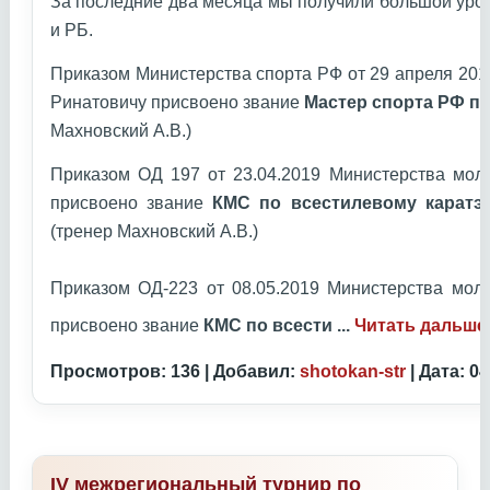
За последние два месяца мы получили большой уро
и РБ.
Приказом Министерства спорта РФ от 29 апреля 20
Ринатовичу присвоено звание
Мастер спорта РФ по
Махновский А.В.)
Приказом ОД 197 от 23.04.2019 Министерства мол
присвоено звание
КМС по всестилевому каратэ
(тренер Махновский А.В.)
Приказом ОД-223 от 08.05.2019 Министерства мол
присвоено звание
КМС по всести
...
Читать дальше
Просмотров: 136 | Добавил:
shotokan-str
| Дата:
04
IV межрегиональный турнир по