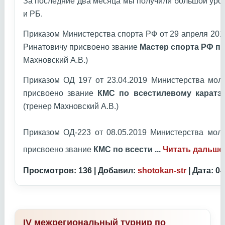
За последние два месяца мы получили большой уро
и РБ.
Приказом Министерства спорта РФ от 29 апреля 20
Ринатовичу присвоено звание
Мастер спорта РФ по
Махновский А.В.)
Приказом ОД 197 от 23.04.2019 Министерства мол
присвоено звание
КМС по всестилевому каратэ
(тренер Махновский А.В.)
Приказом ОД-223 от 08.05.2019 Министерства мол
присвоено звание
КМС по всести
...
Читать дальше
Просмотров: 136 | Добавил:
shotokan-str
| Дата:
04
IV межрегиональный турнир по