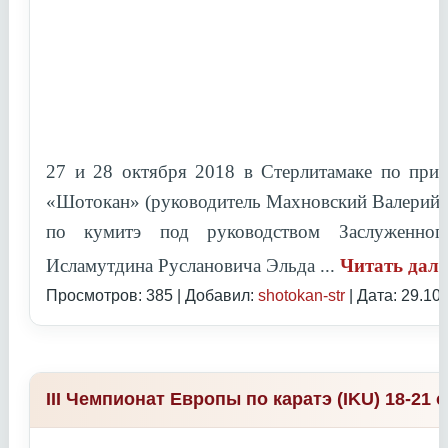
27 и 28 октября 2018 в Стерлитамаке по при
«Шотокан» (руководитель Махновский Валерий 
по кумитэ под руководством
Заслуженно
Исламутдина Руслановича Эльда
...
Читать дал
Просмотров: 385 | Добавил:
shotokan-str
| Дата:
29.10
III Чемпионат Европы по каратэ (IKU) 18-21 