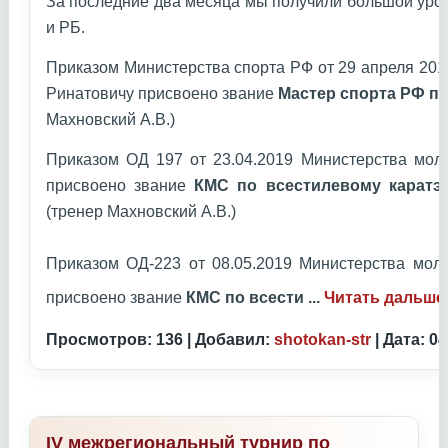
За последние два месяца мы получили большой уро
и РБ.
Приказом Министерства спорта РФ от 29 апреля 20
Ринатовичу присвоено звание
Мастер спорта РФ по
Махновский А.В.)
Приказом ОД 197 от 23.04.2019 Министерства мол
присвоено звание
КМС по всестилевому каратэ
(тренер Махновский А.В.)
Приказом ОД-223 от 08.05.2019 Министерства мол
присвоено звание
КМС по всести
...
Читать дальше
Просмотров: 136 | Добавил:
shotokan-str
| Дата:
04
IV межрегиональный турнир по