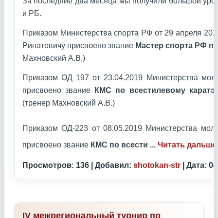
За последние два месяца мы получили большой уро
и РБ.
Приказом Министерства спорта РФ от 29 апреля 20
Ринатовичу присвоено звание
Мастер спорта РФ по
Махновский А.В.)
Приказом ОД 197 от 23.04.2019 Министерства мол
присвоено звание
КМС по всестилевому каратэ
(тренер Махновский А.В.)
Приказом ОД-223 от 08.05.2019 Министерства мол
присвоено звание
КМС по всести
...
Читать дальше
Просмотров: 136 | Добавил:
shotokan-str
| Дата:
04
IV межрегиональный турнир по