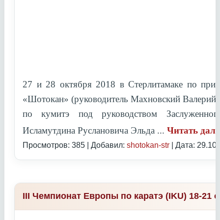
27 и 28 октября 2018 в Стерлитамаке по при
«Шотокан» (руководитель Махновский Валерий 
по кумитэ под руководством
Заслуженно
Исламутдина Руслановича Эльда
...
Читать дал
Просмотров: 385 | Добавил:
shotokan-str
| Дата:
29.10
III Чемпионат Европы по каратэ (IKU) 18-21 