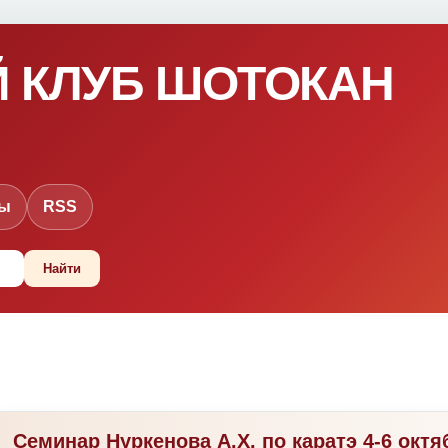
 КЛУБ ШОТОКАН
ты
RSS
Семинар Нуркенова А.Х. по каратэ 4-6 окт