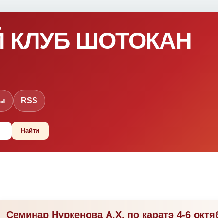
 КЛУБ ШОТОКАН
ты
RSS
Семинар Нуркенова А.Х. по каратэ 4-6 окт