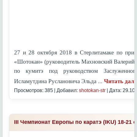
27 и 28 октября 2018 в Стерлитамаке по при
«Шотокан» (руководитель Махновский Валерий 
по кумитэ под руководством
Заслуженно
Исламутдина Руслановича Эльда
...
Читать дал
Просмотров: 385 | Добавил:
shotokan-str
| Дата:
29.10
III Чемпионат Европы по каратэ (IKU) 18-21 