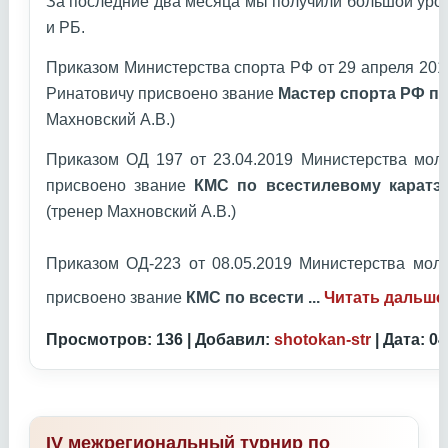
За последние два месяца мы получили большой уро
и РБ.
Приказом Министерства спорта РФ от 29 апреля 20
Ринатовичу присвоено звание
Мастер спорта РФ по
Махновский А.В.)
Приказом ОД 197 от 23.04.2019 Министерства мол
присвоено звание
КМС по всестилевому каратэ
(тренер Махновский А.В.)
Приказом ОД-223 от 08.05.2019 Министерства мол
присвоено звание
КМС по всести
...
Читать дальше
Просмотров: 136 | Добавил:
shotokan-str
| Дата:
04
IV межрегиональный турнир по