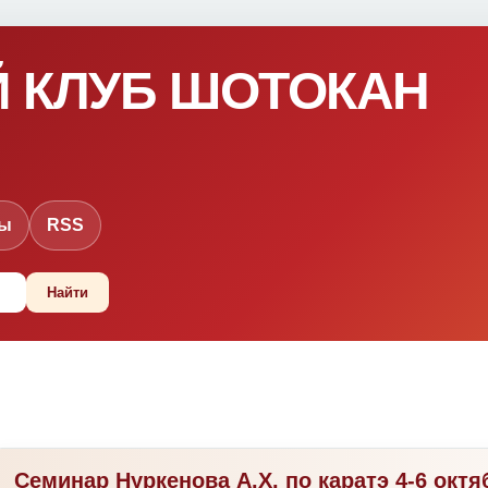
 КЛУБ ШОТОКАН
ты
RSS
Семинар Нуркенова А.Х. по каратэ 4-6 окт