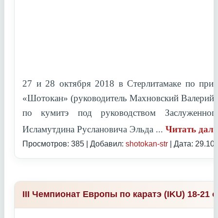
27 и 28 октября 2018 в Стерлитамаке по при
«Шотокан» (руководитель Махновский Валерий 
по кумитэ под руководством
Заслуженно
Исламутдина Руслановича Эльда
...
Читать дал
Просмотров: 385 | Добавил:
shotokan-str
| Дата:
29.10
III Чемпионат Европы по каратэ (IKU) 18-21 