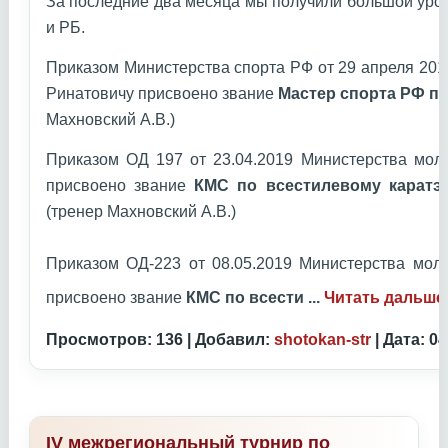
За последние два месяца мы получили большой уро
и РБ.
Приказом Министерства спорта РФ от 29 апреля 20
Ринатовичу присвоено звание
Мастер спорта РФ по
Махновский А.В.)
Приказом ОД 197 от 23.04.2019 Министерства мол
присвоено звание
КМС по всестилевому каратэ
(тренер Махновский А.В.)
Приказом ОД-223 от 08.05.2019 Министерства мол
присвоено звание
КМС по всести
...
Читать дальше
Просмотров: 136 | Добавил:
shotokan-str
| Дата:
04
IV межрегиональный турнир по