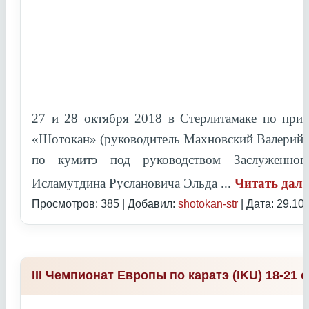
27 и 28 октября 2018 в Стерлитамаке по при
«Шотокан» (руководитель Махновский Валерий 
по кумитэ под руководством
Заслуженно
Исламутдина Руслановича Эльда
...
Читать дал
Просмотров: 385 | Добавил:
shotokan-str
| Дата:
29.10
III Чемпионат Европы по каратэ (IKU) 18-21 