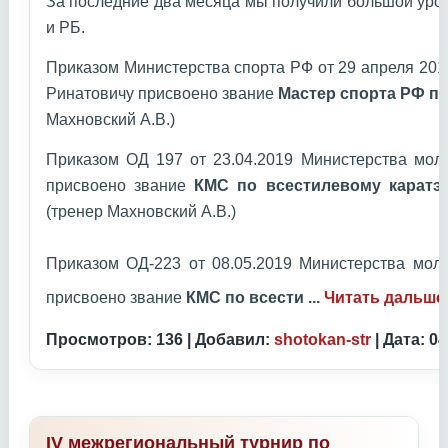
За последние два месяца мы получили большой уро
и РБ.
Приказом Министерства спорта РФ от 29 апреля 20
Ринатовичу присвоено звание
Мастер спорта РФ по
Махновский А.В.)
Приказом ОД 197 от 23.04.2019 Министерства мол
присвоено звание
КМС по всестилевому каратэ
(тренер Махновский А.В.)
Приказом ОД-223 от 08.05.2019 Министерства мол
присвоено звание
КМС по всести
...
Читать дальше
Просмотров: 136 | Добавил:
shotokan-str
| Дата:
04
IV межрегиональный турнир по