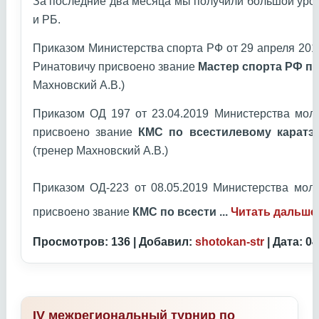
За последние два месяца мы получили большой уро
и РБ.
Приказом Министерства спорта РФ от 29 апреля 20
Ринатовичу присвоено звание
Мастер спорта РФ по
Махновский А.В.)
Приказом ОД 197 от 23.04.2019 Министерства мол
присвоено звание
КМС по всестилевому каратэ
(тренер Махновский А.В.)
Приказом ОД-223 от 08.05.2019 Министерства мол
присвоено звание
КМС по всести
...
Читать дальше
Просмотров: 136 | Добавил:
shotokan-str
| Дата:
04
IV межрегиональный турнир по