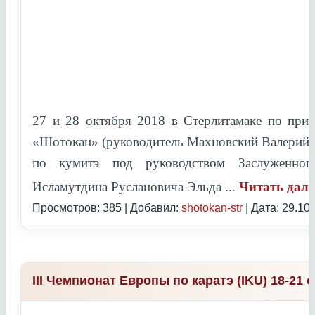
27 и 28 октября 2018 в Стерлитамаке по при
«Шотокан» (руководитель Махновский Валерий 
по кумитэ под руководством
Заслуженно
Исламутдина Руслановича Эльда
...
Читать дал
Просмотров: 385 | Добавил:
shotokan-str
| Дата:
29.10
III Чемпионат Европы по каратэ (IKU) 18-21 