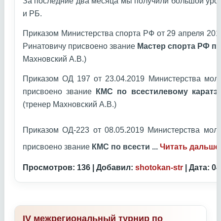
За последние два месяца мы получили большой уро
и РБ.
Приказом Министерства спорта РФ от 29 апреля 20
Ринатовичу присвоено звание
Мастер спорта РФ по
Махновский А.В.)
Приказом ОД 197 от 23.04.2019 Министерства мол
присвоено звание
КМС по всестилевому каратэ
(тренер Махновский А.В.)
Приказом ОД-223 от 08.05.2019 Министерства мол
присвоено звание
КМС по всести
...
Читать дальше
Просмотров: 136 | Добавил:
shotokan-str
| Дата:
04
IV межрегиональный турнир по