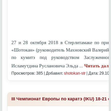
27 и 28 октября 2018 в Стерлитамаке по при
«Шотокан» (руководитель Махновский Валерий 
по кумитэ под руководством
Заслуженно
Исламутдина Руслановича Эльда
...
Читать дал
Просмотров: 385 | Добавил:
shotokan-str
| Дата:
29.10
III Чемпионат Европы по каратэ (IKU) 18-21 