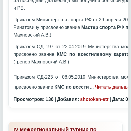
За последние два месяца мы получили большой уро
и РБ.
Приказом Министерства спорта РФ от 29 апреля 20
Ринатовичу присвоено звание
Мастер спорта РФ по
Махновский А.В.)
Приказом ОД 197 от 23.04.2019 Министерства мол
присвоено звание
КМС по всестилевому каратэ
(тренер Махновский А.В.)
Приказом ОД-223 от 08.05.2019 Министерства мол
присвоено звание
КМС по всести
...
Читать дальше
Просмотров: 136 | Добавил:
shotokan-str
| Дата:
04
IV межрегиональный турнир по