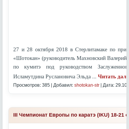
27 и 28 октября 2018 в Стерлитамаке по при
«Шотокан» (руководитель Махновский Валерий 
по кумитэ под руководством
Заслуженно
Исламутдина Руслановича Эльда
...
Читать дал
Просмотров: 385 | Добавил:
shotokan-str
| Дата:
29.10
III Чемпионат Европы по каратэ (IKU) 18-21 